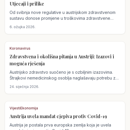
Utjecaji i prilike
Od svibnja nove regulative u austrijskom zdravstvenom
sustavu donose promjene u troškovima zdravstvene
skrbi. Povećanje participacije za zubne proteze i
6. ožujka 2026.
prijevoze može utjecati na pristup zdravstvenoj skrbi,
dok nedostatak tjelesne aktivnosti pogoršava
zdravstvene probleme.
Koronavirus
Zdravstvena i okolišna pitanja u Austriji: Izazovi i
moguća rješenja
Austrijsko zdravstvo suočeno je s ozbiljnim izazovima.
Štrajkovi nemedicinskog osoblja naglašavaju potrebu za
boljim radnim uvjetima, dok zagađenje zraka umanjuje
24. siječnja 2026.
koristi tjelesne aktivnosti, dodatno opterećujući
zdravstveni sustav.
Vijesti
Ekonomija
Austrija uvela mandat cjepiva protiv Covid-19
Austrija
Austrija je postala prva europska zemlja koja je uvela