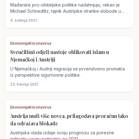
Mađarske pro-obiteljske politike nadahnjuju, rekao je
Michael Schnedlitz, tajnik Austrijske stranke slobode u
intervjuu...
4. svibnja 2021.
Ekonomija
Koronavirus
Sveučilišni odjeli nastoje oblikovati islam u
Austrija
Njemačkoj i Austriji
U Njemačkoj i Austriji migracija se prvenstveno promatra
iz perspektive sigurnosne politike.
23. travnja 2021.
Ekonomija
Koronavirus
Austrija nudi više novca, prilagođava proračun tako
Austrija
da odražava blokade
Austrijska vlada izdaje svoju prognozu za porezne
prihode i javnu potrošnju za 2021.