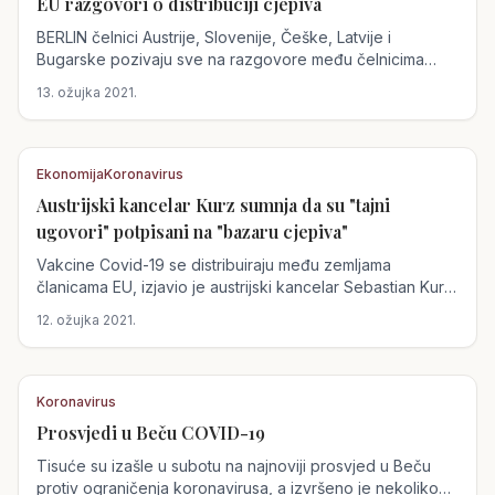
EU razgovori o distribuciji cjepiva
Austrija
BERLIN čelnici Austrije, Slovenije, Češke, Latvije i
Bugarske pozivaju sve na razgovore među čelnicima
Europske unije o...
13. ožujka 2021.
Ekonomija
Koronavirus
Austrijski kancelar Kurz sumnja da su "tajni
Austrija
ugovori" potpisani na "bazaru cjepiva"
Vakcine Covid-19 se distribuiraju među zemljama
članicama EU, izjavio je austrijski kancelar Sebastian Kurz,
ukazujući na
12. ožujka 2021.
Koronavirus
Prosvjedi u Beču COVID-19
Austrija
Tisuće su izašle u subotu na najnoviji prosvjed u Beču
protiv ograničenja koronavirusa, a izvršeno je nekoliko