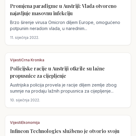
Promjena paradigme u Austriji: Vlada otvoreno
Austrija
najavljuje masovnu infekciju
Brzo širenje virusa Omicron diljem Europe, omogućeno
potpunim neradom vlada, u narednim...
11. siječnja 2022.
Vijesti
Crna Kronika
Policijske racije u Austriji otkrile su lažne
Austrija
propusnice za cijepljenje
Austrijska policija provela je racije diljem zemlje zbog
sumnje na prodaju lažnih propusnica za cijepljenje...
10. siječnja 2022.
Vijesti
Ekonomija
Infineon Technologies službeno je otvorio svoju