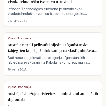
Austrija
visokotehnološku tvornicu u Austriji
Infineon Technologies službeno je otvorio svoju
visokotehnološku tvornicu čipova za energetsku
elektroniku na...
22. rujna 2021.
Vijesti
Ekonomija
Austrija nezeli prihvatiti nijednu afganistansku
Austrija
izbjeglicu koja bježi dok sam ja na vlasti', obećava
kancelar Kurz
Beč neće sudjelovati u preseljenju afganistanskih
izbjeglica evakuiranih iz Kabula nakon preuzimanja
talibana, rekao je...
16. rujna 2021.
Vijesti
Ekonomija
Austrija istražuje misterioznu bolest kod američkih
Austrija
diplomata