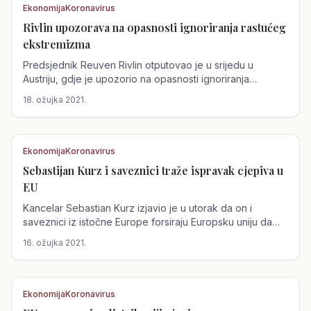
Ekonomija
Koronavirus
Rivlin upozorava na opasnosti ignoriranja rastućeg
Austrija
ekstremizma
Predsjednik Reuven Rivlin otputovao je u srijedu u
Austriju, gdje je upozorio na opasnosti ignoriranja
rastućeg ekstremizma prije...
18. ožujka 2021.
Ekonomija
Koronavirus
Sebastijan Kurz i saveznici traže ispravak cjepiva u
Austrija
EU
Kancelar Sebastian Kurz izjavio je u utorak da on i
saveznici iz istočne Europe forsiraju Europsku uniju da
prilagodi način na koji...
16. ožujka 2021.
Ekonomija
Koronavirus