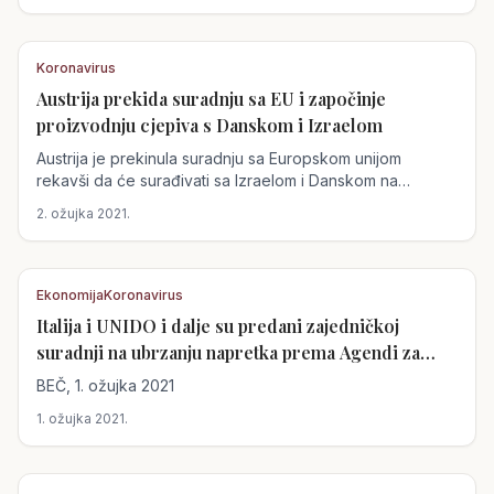
Koronavirus
Austrija prekida suradnju sa EU i započinje
Austrija
proizvodnju cjepiva s Danskom i Izraelom
Austrija je prekinula suradnju sa Europskom unijom
rekavši da će surađivati ​​sa Izraelom i Danskom na
proizvodnji cjepiva...
2. ožujka 2021.
Ekonomija
Koronavirus
Italija i UNIDO i dalje su predani zajedničkoj
Austrija
suradnji na ubrzanju napretka prema Agendi za
održivi razvoj do 2030. godine
BEČ, 1. ožujka 2021
1. ožujka 2021.