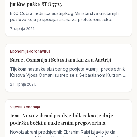
Austrija
jurišne puške STG 77A3
EKO Cobra, jedinica austrijskog Ministarstva unutarnjih
poslova koja je specijalizirana za protuterorističke
operacije,...
7. srpnja 2021.
Ekonomija
Koronavirus
Susret Osmanija i Sebastiana Kurza u Austriji
Austrija
Tijekom nastavka službenog posjeta Austriji, predsjednik
Kosova Vjosa Osmani susreo se s Sebastianom Kurzom i
zahvalio mu na...
24. lipnja 2021.
Vijesti
Ekonomija
Iran: Novoizabrani predsjednik rekao je da je
Austrija
podrška bečkim nuklearnim pregovorima
Novoizabrani predsjednik Ebrahim Raisi izjavio je da