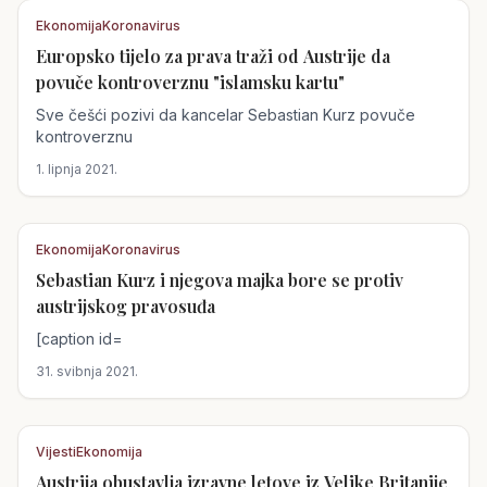
Ekonomija
Koronavirus
Europsko tijelo za prava traži od Austrije da
Austrija
povuče kontroverznu "islamsku kartu"
Sve češći pozivi da kancelar Sebastian Kurz povuče
kontroverznu
1. lipnja 2021.
Ekonomija
Koronavirus
Sebastian Kurz i njegova majka bore se protiv
Austrija
austrijskog pravosuđa
[caption id=
31. svibnja 2021.
Vijesti
Ekonomija
Austrija obustavlja izravne letove iz Velike Britanije