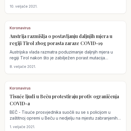
dobiven...
10. veljače 2021.
Koronavirus
Austrija razmišlja o postavljanju daljnjih mjera u
Austrija
regiji Tirol zbog porasta zaraze COVID-19
Austrijska vlada razmatra poduzimanje daljnjih mjera u
regiji Tirol nakon što je zabilježen porast mutacija
koronavirusa.
8. veljače 2021.
Koronavirus
Tisuće ljudi u Beču protestiraju protiv ograničenja
Austrija
COVID-a
BEČ - Tisuće prosvjednika suočili su se s policijom u
zaštitnoj opremi u Beču u nedjelju na mjestu zabranjenih
krajnje desničarskih demonstracija...
1. veljače 2021.