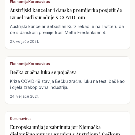
Ekonomija
Koronavirus
Austrijski kancelar i danska premijerka posjetit će
Austrija
Izrael radi suradnje s COVID-om
Austrijski kancelar Sebastian Kurz rekao je na Twitteru da
će s danskom premijerkom Mette Frederiksen 4.
27. veljače 2021.
Ekonomija
Koronavirus
Bečka zračna luka se pojačava
Austrija
Kriza COVID-19 stavlja Bečku zračnu luku na test, baš kao
i cijela zrakoplovna industrija.
24. veljače 2021.
Koronavirus
Europska unija je zabrinuta jer Njemačka
Austrija
djelomično zatvara granicu s Austrijom i Češkom