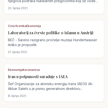
njegova podrška nuklearnim pregovorima koji se vode...
22. lipnja 2021.
Crna Kronika
Ekonomija
Laboratorij za čvrste politike o islamu u Austriji
Austrija
BEČ - Šareno razigrano pročelje muzeja Hundertwasser
teško je propustiti.
21. lipnja 2021.
Ekonomija
Koronavirus
Iran u potpunosti surađuje s IAEA
Austrija
Šef Organizacije za atomsku energiju Irana (AEOI) Ali-
Akbar Salehi u je pismu generalnom direktoru
Međunarodne agencije za atomsku...
8. lipnja 2021.