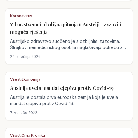
dok nedostatak tjelesne aktivnosti pogoršava
zdravstvene probleme.
Koronavirus
Zdravstvena i okolišna pitanja u Austriji: Izazovi i
moguća rješenja
Austrijsko zdravstvo suočeno je s ozbiljnim izazovima.
Štrajkovi nemedicinskog osoblja naglašavaju potrebu za
boljim radnim uvjetima, dok zagađenje zraka umanjuje
24. siječnja 2026.
koristi tjelesne aktivnosti, dodatno opterećujući
zdravstveni sustav.
Vijesti
Ekonomija
Austrija uvela mandat cjepiva protiv Covid-19
Austrija
Austrija je postala prva europska zemlja koja je uvela
mandat cjepiva protiv Covid-19.
7. veljače 2022.
Vijesti
Crna Kronika