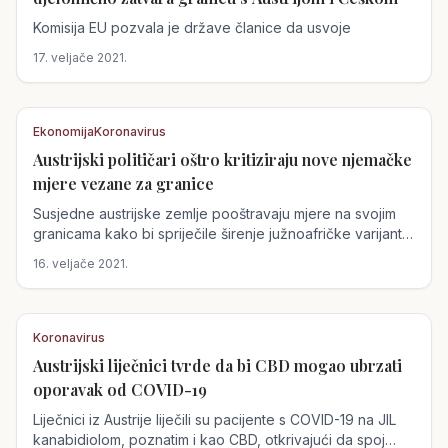
Komisija EU pozvala je države članice da usvoje
17. veljače 2021.
Ekonomija
Koronavirus
Austrijski političari oštro kritiziraju nove njemačke
Austrija
mjere vezane za granice
Susjedne austrijske zemlje pooštravaju mjere na svojim
granicama kako bi spriječile širenje južnoafričke varijante
koronavirusa iz Tirola...
16. veljače 2021.
Koronavirus
Austrijski liječnici tvrde da bi CBD mogao ubrzati
Austrija
oporavak od COVID-19
Liječnici iz Austrije liječili su pacijente s COVID-19 na JIL
kanabidiolom, poznatim i kao CBD, otkrivajući da spoj