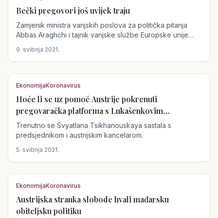
Bečki pregovori još uvijek traju
Austrija
Zamjenik ministra vanjskih poslova za politička pitanja
Abbas Araghchi i tajnik vanjske službe Europske unije
Enrique...
9. svibnja 2021.
Ekonomija
Koronavirus
Hoće li se uz pomoć Austrije pokrenuti
Austrija
pregovaračka platforma s Lukašenkovim
režimom?
Trenutno se Svyatlana Tsikhanouskaya sastala s
predsjednikom i austrijskim kancelarom.
5. svibnja 2021.
Ekonomija
Koronavirus
Austrijska stranka slobode hvali mađarsku
Austrija
obiteljsku politiku