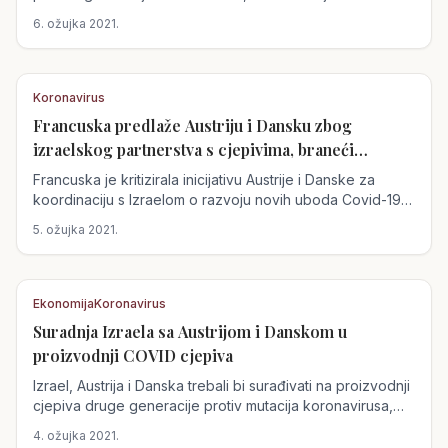
uhićenja zbog...
6. ožujka 2021.
Koronavirus
Francuska predlaže Austriju i Dansku zbog
Austrija
izraelskog partnerstva s cjepivima, braneći
strategiju EU
Francuska je kritizirala inicijativu Austrije i Danske za
koordinaciju s Izraelom o razvoju novih uboda Covid-19,
jer jedinstvo EU slabi zbog...
5. ožujka 2021.
Ekonomija
Koronavirus
Suradnja Izraela sa Austrijom i Danskom u
Austrija
proizvodnji COVID cjepiva
Izrael, Austrija i Danska trebali bi surađivati na proizvodnji
cjepiva druge generacije protiv mutacija koronavirusa,
izvijestio je...
4. ožujka 2021.