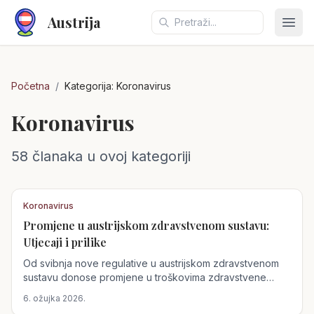
Austrija
Otvo
Početna
/
Kategorija:
Koronavirus
Koronavirus
58
članaka
u ovoj kategoriji
Koronavirus
Promjene u austrijskom zdravstvenom sustavu:
Utjecaji i prilike
Od svibnja nove regulative u austrijskom zdravstvenom
sustavu donose promjene u troškovima zdravstvene
skrbi. Povećanje participacije za zubne proteze i
6. ožujka 2026.
prijevoze može utjecati na pristup zdravstvenoj skrbi,