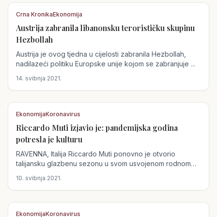
Crna Kronika
Ekonomija
Austrija zabranila libanonsku terorističku skupinu
Austrija
Hezbollah
Austrija je ovog tjedna u cijelosti zabranila Hezbollah,
nadilazeći politiku Europske unije kojom se zabranjuje ...
14. svibnja 2021.
Ekonomija
Koronavirus
Riccardo Muti izjavio je: pandemijska godina
Austrija
potresla je kulturu
RAVENNA, Italija Riccardo Muti ponovno je otvorio
talijansku glazbenu sezonu u svom usvojenom rodnom
gradu...
10. svibnja 2021.
Ekonomija
Koronavirus