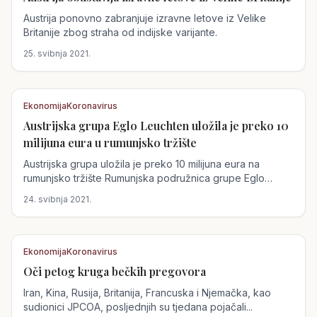
Austrija
Austrija ponovno zabranjuje izravne letove iz Velike
Britanije zbog straha od indijske varijante.
25. svibnja 2021.
Ekonomija
Koronavirus
Austrijska grupa Eglo Leuchten uložila je preko 10
Austrija
milijuna eura u rumunjsko tržište
Austrijska grupa uložila je preko 10 milijuna eura na
rumunjsko tržište Rumunjska podružnica grupe Eglo
Leuchten Austria, jednog od najvećih...
24. svibnja 2021.
Ekonomija
Koronavirus
Oči petog kruga bečkih pregovora
Austrija
Iran, Kina, Rusija, Britanija, Francuska i Njemačka, kao
sudionici JPCOA, posljednjih su tjedana pojačali...