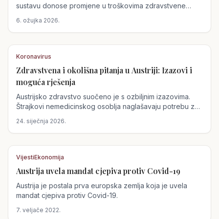
sustavu donose promjene u troškovima zdravstvene
skrbi. Povećanje participacije za zubne proteze i
6. ožujka 2026.
prijevoze može utjecati na pristup zdravstvenoj skrbi,
dok nedostatak tjelesne aktivnosti pogoršava
zdravstvene probleme.
Koronavirus
Zdravstvena i okolišna pitanja u Austriji: Izazovi i
moguća rješenja
Austrijsko zdravstvo suočeno je s ozbiljnim izazovima.
Štrajkovi nemedicinskog osoblja naglašavaju potrebu za
boljim radnim uvjetima, dok zagađenje zraka umanjuje
24. siječnja 2026.
koristi tjelesne aktivnosti, dodatno opterećujući
zdravstveni sustav.
Vijesti
Ekonomija
Austrija uvela mandat cjepiva protiv Covid-19
Austrija
Austrija je postala prva europska zemlja koja je uvela
mandat cjepiva protiv Covid-19.
7. veljače 2022.