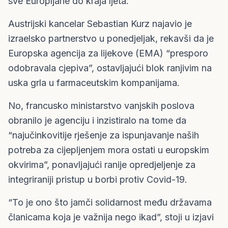
sve Europljane do kraja ljeta.
Austrijski kancelar Sebastian Kurz najavio je
izraelsko partnerstvo u ponedjeljak, rekavši da je
Europska agencija za lijekove (EMA) “presporo
odobravala cjepiva”, ostavljajući blok ranjivim na
uska grla u farmaceutskim kompanijama.
No, francusko ministarstvo vanjskih poslova
obranilo je agenciju i inzistiralo na tome da
“najučinkovitije rješenje za ispunjavanje naših
potreba za cijepljenjem mora ostati u europskim
okvirima”, ponavljajući ranije opredjeljenje za
integriraniji pristup u borbi protiv Covid-19.
“To je ono što jamči solidarnost među državama
članicama koja je važnija nego ikad”, stoji u izjavi