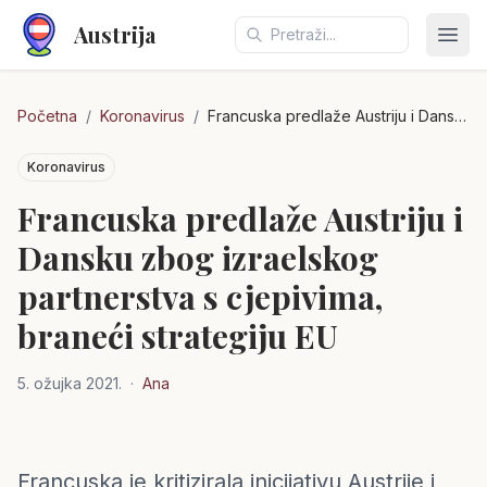
Austrija
Otvo
Početna
/
Koronavirus
/
Francuska predlaže Austriju i Dansku zbog izraelskog partnerstva s cjepivima, braneći strategiju EU
Koronavirus
Francuska predlaže Austriju i
Dansku zbog izraelskog
partnerstva s cjepivima,
braneći strategiju EU
5. ožujka 2021.
·
Ana
Francuska je kritizirala inicijativu Austrije i