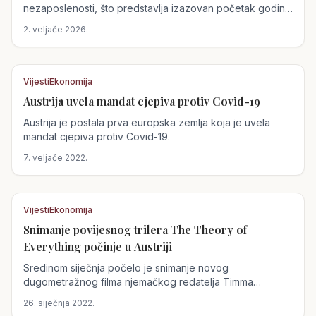
nezaposlenosti, što predstavlja izazovan početak godine
za nacionalnu ekonomiju. Ukupan broj nezaposlenih
2. veljače 2026.
dosegao je 456.200 osoba, što predstavlja povećanje
od 2,4% u odnosu na prethodnu godinu.
Vijesti
Ekonomija
Austrija uvela mandat cjepiva protiv Covid-19
Austrija
Austrija je postala prva europska zemlja koja je uvela
mandat cjepiva protiv Covid-19.
7. veljače 2022.
Vijesti
Ekonomija
Snimanje povijesnog trilera The Theory of
Austrija
Everything počinje u Austriji
Sredinom siječnja počelo je snimanje novog
dugometražnog filma njemačkog redatelja Timma
Krögera (The Council of Birds), a...
26. siječnja 2022.