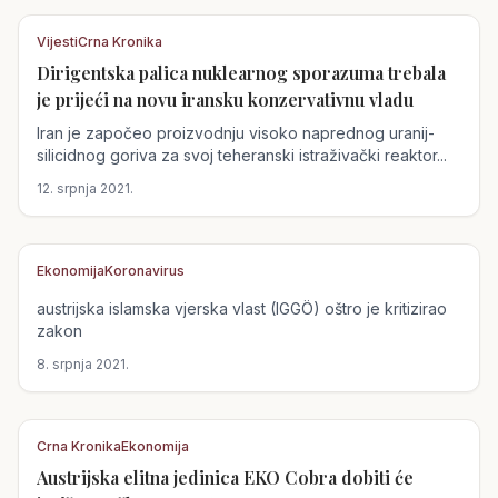
Vijesti
Crna Kronika
Dirigentska palica nuklearnog sporazuma trebala
Austrija
je prijeći na novu iransku konzervativnu vladu
Iran je započeo proizvodnju visoko naprednog uranij-
silicidnog goriva za svoj teheranski istraživački reaktor...
12. srpnja 2021.
Ekonomija
Koronavirus
austrijska islamska vjerska vlast (IGGÖ) oštro je kritizirao
Austrija
zakon
8. srpnja 2021.
Crna Kronika
Ekonomija
Austrijska elitna jedinica EKO Cobra dobiti će
Austrija