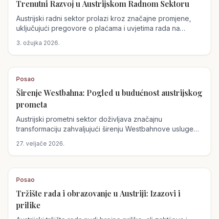
Trenutni Razvoj u Austrijskom Radnom Sektoru
Austrijski radni sektor prolazi kroz značajne promjene,
uključujući pregovore o plaćama i uvjetima rada na
daljinu. U fokusu su sukobi u IT sektoru te utjecaj novog
3. ožujka 2026.
zakona o radu na daljinu.
Posao
Širenje Westbahna: Pogled u budućnost austrijskog
prometa
Austrijski prometni sektor doživljava značajnu
transformaciju zahvaljujući širenju Westbahnove usluge
na nove regije. Ovaj strateški potez ne samo da će
27. veljače 2026.
poboljšati povezanost unutar zemlje nego i stvoriti 100
novih radnih mjesta.
Posao
Tržište rada i obrazovanje u Austriji: Izazovi i
prilike