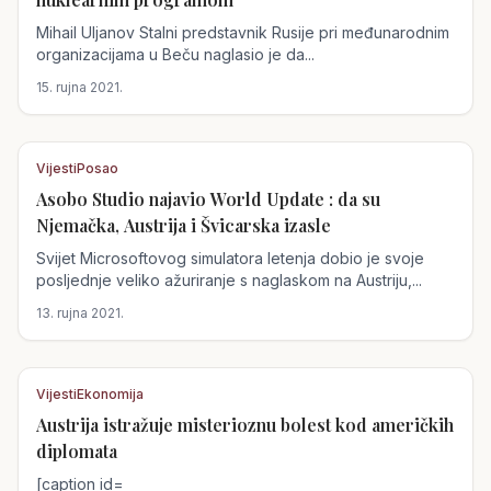
Mihail Uljanov Stalni predstavnik Rusije pri međunarodnim
organizacijama u Beču naglasio je da...
15. rujna 2021.
Vijesti
Posao
Asobo Studio najavio World Update : da su
Austrija
Njemačka, Austrija i Švicarska izasle
Svijet Microsoftovog simulatora letenja dobio je svoje
posljednje veliko ažuriranje s naglaskom na Austriju,...
13. rujna 2021.
Vijesti
Ekonomija
Austrija istražuje misterioznu bolest kod američkih
Austrija
diplomata
[caption id=