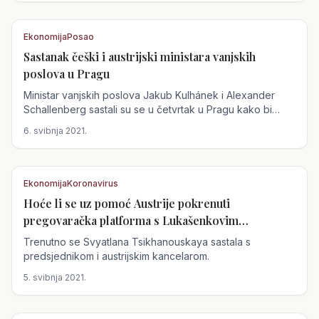
Ekonomija
Posao
Sastanak češki i austrijski ministara vanjskih
Austrija
poslova u Pragu
Ministar vanjskih poslova Jakub Kulhánek i Alexander
Schallenberg sastali su se u četvrtak u Pragu kako bi
razgovarali...
6. svibnja 2021.
Ekonomija
Koronavirus
Hoće li se uz pomoć Austrije pokrenuti
Austrija
pregovaračka platforma s Lukašenkovim
režimom?
Trenutno se Svyatlana Tsikhanouskaya sastala s
predsjednikom i austrijskim kancelarom.
5. svibnja 2021.