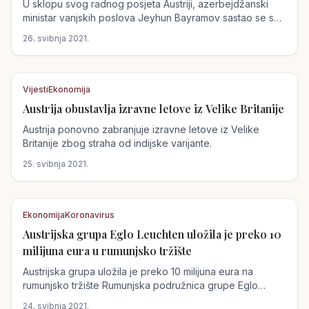
U sklopu svog radnog posjeta Austriji, azerbejdžanski
ministar vanjskih poslova Jeyhun Bayramov sastao se s
predstavnicima...
26. svibnja 2021.
Vijesti
Ekonomija
Austrija obustavlja izravne letove iz Velike Britanije
Austrija
Austrija ponovno zabranjuje izravne letove iz Velike
Britanije zbog straha od indijske varijante.
25. svibnja 2021.
Ekonomija
Koronavirus
Austrijska grupa Eglo Leuchten uložila je preko 10
Austrija
milijuna eura u rumunjsko tržište
Austrijska grupa uložila je preko 10 milijuna eura na
rumunjsko tržište Rumunjska podružnica grupe Eglo
Leuchten Austria, jednog od najvećih...
24. svibnja 2021.