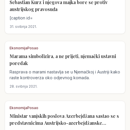
Sebastian Kurz i njegova majka bore se protiv
Austrija
austrijskog pravosuđa
[caption id=
31. svibnja 2021.
Ekonomija
Posao
Marama simbolizira, a ne prijeti, njemački ustavni
Austrija
poredak
Rasprava o marami nastavlja se u Njemačkoj i Austriji kako
raste kontroverza oko odjevnog komada.
28. svibnja 2021.
Ekonomija
Posao
Ministar vanjskih poslova Azerbejdžana sastao se s
Austrija
predstavnicima Austrijsko-azerbejdžanske
gospodarske komore