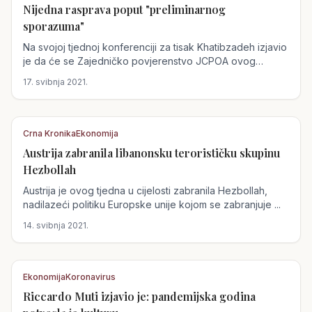
Nijedna rasprava poput "preliminarnog
Austrija
sporazuma"
Na svojoj tjednoj konferenciji za tisak Khatibzadeh izjavio
je da će se Zajedničko povjerenstvo JCPOA ovog
tjedna...
17. svibnja 2021.
Crna Kronika
Ekonomija
Austrija zabranila libanonsku terorističku skupinu
Austrija
Hezbollah
Austrija je ovog tjedna u cijelosti zabranila Hezbollah,
nadilazeći politiku Europske unije kojom se zabranjuje ...
14. svibnja 2021.
Ekonomija
Koronavirus
Riccardo Muti izjavio je: pandemijska godina
Austrija