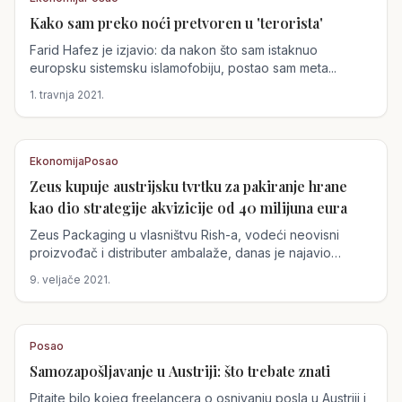
Kako sam preko noći pretvoren u 'terorista'
Austrija
Farid Hafez je izjavio: da nakon što sam istaknuo
europsku sistemsku islamofobiju, postao sam meta...
1. travnja 2021.
Ekonomija
Posao
Zeus kupuje austrijsku tvrtku za pakiranje hrane
Austrija
kao dio strategije akvizicije od 40 milijuna eura
Zeus Packaging u vlasništvu Rish-a, vodeći neovisni
proizvođač i distributer ambalaže, danas je najavio
kupnju austrijskog...
9. veljače 2021.
Posao
Samozapošljavanje u Austriji: što trebate znati
Austrija
Pitajte bilo kojeg freelancera o osnivanju posla u Austriji i