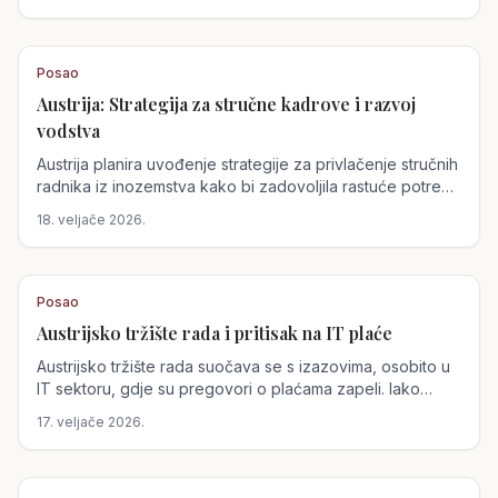
mladi pripravnici u luksuznim hotelima suočavaju se s
ozbiljnim problemima, uključujući navode o zlostavljanju.
Posao
Austrija: Strategija za stručne kadrove i razvoj
vodstva
Austrija planira uvođenje strategije za privlačenje stručnih
radnika iz inozemstva kako bi zadovoljila rastuće potrebe
tržišta rada. Istovremeno, izazovi u vodstvu su u fokusu
18. veljače 2026.
jer napredovanje ne jamči uvijek odgovarajuće
voditeljske vještine.
Posao
Austrijsko tržište rada i pritisak na IT plaće
Austrijsko tržište rada suočava se s izazovima, osobito u
IT sektoru, gdje su pregovori o plaćama zapeli. Iako
sindikati zahtijevaju povećanje od 4%, poslodavci nude
17. veljače 2026.
1,9%, što prijeti štrajkovima. Situacija u Njemačkoj
dodatno komplicira stanje, budući da se planira značajno
smanjenje radne snage do 2025.