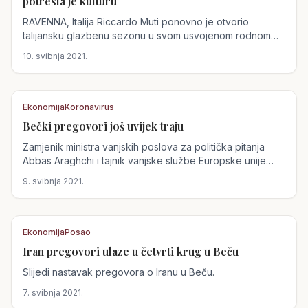
potresla je kulturu
RAVENNA, Italija Riccardo Muti ponovno je otvorio
talijansku glazbenu sezonu u svom usvojenom rodnom
gradu...
10. svibnja 2021.
Ekonomija
Koronavirus
Bečki pregovori još uvijek traju
Austrija
Zamjenik ministra vanjskih poslova za politička pitanja
Abbas Araghchi i tajnik vanjske službe Europske unije
Enrique...
9. svibnja 2021.
Ekonomija
Posao
Iran pregovori ulaze u četvrti krug u Beču
Austrija
Slijedi nastavak pregovora o Iranu u Beču.
7. svibnja 2021.