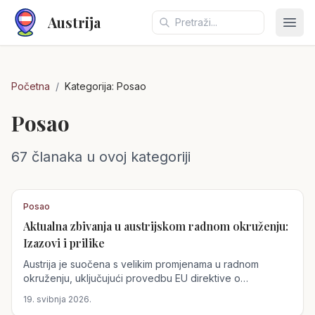
Austrija
Otvo
Početna
/
Kategorija:
Posao
Posao
67
članaka
u ovoj kategoriji
Posao
Aktualna zbivanja u austrijskom radnom okruženju:
Izazovi i prilike
Austrija je suočena s velikim promjenama u radnom
okruženju, uključujući provedbu EU direktive o
transparentnosti plaća, novu mogućnost obrazovanja i
19. svibnja 2026.
porezne olakšice za radnike. Ove promjene predstavljaju