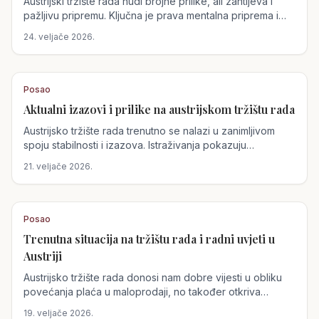
Austrijski tržište rada nudi brojne prilike, ali zahtijeva i
pažljivu pripremu. Ključna je prava mentalna priprema i
sposobnost samorefleksije pri razgovorima za posao,
24. veljače 2026.
dok se izazovi u obrazovanju mladih rješavaju inovativnim
pristupima.
Posao
Aktualni izazovi i prilike na austrijskom tržištu rada
Austrijsko tržište rada trenutno se nalazi u zanimljivom
spoju stabilnosti i izazova. Istraživanja pokazuju
iznenađujuće visoke plaće u nekim austrijskim tvrtkama,
21. veljače 2026.
dok se sudjelovanje ukrajinskih žena u tržištu rada znatno
povećalo. Ipak, postoje i izazovi poput visoke stope rada
na nepuno radno vrijeme i problema u IT sektoru i
turizmu.
Posao
Trenutna situacija na tržištu rada i radni uvjeti u
Austriji
Austrijsko tržište rada donosi nam dobre vijesti u obliku
povećanja plaća u maloprodaji, no također otkriva
izazove, posebice u hotelijerstvu. Dok se plaće podižu,
19. veljače 2026.