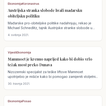
Ekonomija
Koronavirus
Austrijska stranka slobode hvali mađarsku
Austrija
obiteljsku politiku
Mađarske pro-obiteljske politike nadahnjuju, rekao je
Michael Schnedlitz, tajnik Austrijske stranke slobode u
intervjuu...
4. svibnja 2021.
Vijesti
Ekonomija
Mammoet je krenuo naprijed kako bi dobio vrlo
Austrija
težak most preko Dunava
Nizozemski specijalist za teške liftove Mammoet
upotrijebio je mišiće kako bi pomogao zamijeniti stoljetni...
30. travnja 2021.
Ekonomija
Posao