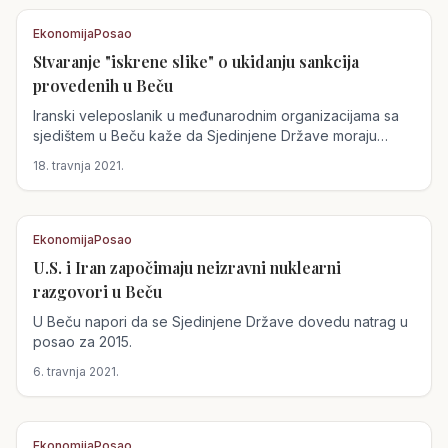
Ekonomija
Posao
Stvaranje "iskrene slike" o ukidanju sankcija
Austrija
provedenih u Beču
Iranski veleposlanik u međunarodnim organizacijama sa
sjedištem u Beču kaže da Sjedinjene Države moraju
predstaviti popis koraka koje bi...
18. travnja 2021.
Ekonomija
Posao
U.S. i Iran započimaju neizravni nuklearni
Austrija
razgovori u Beču
U Beču napori da se Sjedinjene Države dovedu natrag u
posao za 2015.
6. travnja 2021.
Ekonomija
Posao