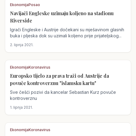
Ekonomija
Posao
Navijači Engleske uzimaju koljeno na stadionu
Austrija
Riverside
Igrači Engleske i Austrije dočekani su mješavinom glasnih
buka i pljeska dok su uzimali koljeno prije prijateljskog...
2. lipnja 2021.
Ekonomija
Koronavirus
Europsko tijelo za prava traži od Austrije da
Austrija
povuče kontroverznu "islamsku kartu"
Sve češći pozivi da kancelar Sebastian Kurz povuče
kontroverznu
1. lipnja 2021.
Ekonomija
Koronavirus