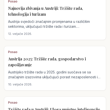
Posao
Najnovija zbivanja u Austriji: Tržište rada,
tehnologija i turizam
Austrija svjedoči značajnim promjenama u različitim
sektorima, uključujući tržište rada i turizam.
Wiedereingliederungsteilzeit olakšava povratak na
12. veljače 2026.
posao nakon bolesti, dok tehnološki napredak u
pekarstvu čini ovaj zanat privlačnijim. Lufthansa štrajkovi
ističu otpornost Austrian Airlinesa.
Posao
Austrija 2025: Tržište rada, gospodarstvo i
zapošljavanje
Austrijsko tržište rada u 2025. godini suočava se sa
značajnim izazovima uključujući porast nezaposlenosti i
smanjenje broja otvorenih radnih mjesta. S druge strane,
10. veljače 2026.
tvrtka ams-Osram najavila je globalno smanjenje radne
snage, ali Austrija je pošteđena. Očekuju se i velike
promjene u sektoru ugostiteljstva s obzirom na intenzivne
pregovore o radničkim pravima.
Posao
Tržište rada u Austriji: Uloga umjetne inteligencije