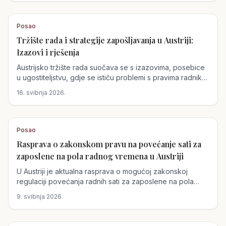
izazove, ali i prilike za austrijske poslodavce i radnike.
Posao
Tržište rada i strategije zapošljavanja u Austriji:
Izazovi i rješenja
Austrijsko tržište rada suočava se s izazovima, posebice
u ugostiteljstvu, gdje se ističu problemi s pravima radnika i
manjkom kvalificirane radne snage. Vlada uvodi mjere za
16. svibnja 2026.
poticanje zapošljavanja starijih radnika kroz porezne
olakšice.
Posao
Rasprava o zakonskom pravu na povećanje sati za
zaposlene na pola radnog vremena u Austriji
U Austriji je aktualna rasprava o mogućoj zakonskoj
regulaciji povećanja radnih sati za zaposlene na pola
radnog vremena. Ministrica rada i socijalne skrbi, Korinna
9. svibnja 2026.
Schumann, predložila je inicijativu koja bi omogućila tim
radnicima jasno definirano pravo na povećanje radnih
sati.