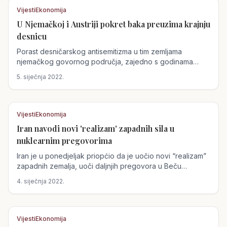
Vijesti
Ekonomija
U Njemačkoj i Austriji pokret baka preuzima krajnju
Austrija
desnicu
Porast desničarskog antisemitizma u tim zemljama
njemačkog govornog područja, zajedno s godinama
rastućeg...
5. siječnja 2022.
Vijesti
Ekonomija
Iran navodi novi 'realizam' zapadnih sila u
Austrija
nuklearnim pregovorima
Iran je u ponedjeljak priopćio da je uočio novi “realizam”
zapadnih zemalja, uoči daljnjih pregovora u Beču
usmjerenih...
4. siječnja 2022.
Vijesti
Ekonomija