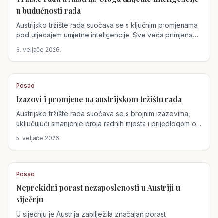
u budućnosti rada
Austrijsko tržište rada suočava se s ključnim promjenama
pod utjecajem umjetne inteligencije. Sve veća primjena
ove tehnologije u procesima zapošljavanja mijenja način
6. veljače 2026.
na koji tvrtke pronalaze i biraju talente, dok radna snaga
sve više cijeni inovativne pristupe.
Posao
Izazovi i promjene na austrijskom tržištu rada
Austrijsko tržište rada suočava se s brojnim izazovima,
uključujući smanjenje broja radnih mjesta i prijedlogom o
produljenju vojnog roka. Kako bi se što bolje pripremili za
5. veljače 2026.
potencijalne promjene, važno je razumjeti svoja prava i
mogućnosti.
Posao
Neprekidni porast nezaposlenosti u Austriji u
siječnju
U siječnju je Austrija zabilježila značajan porast