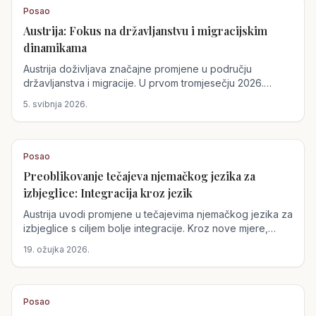
Posao
Austrija: Fokus na državljanstvu i migracijskim
dinamikama
Austrija doživljava značajne promjene u području
državljanstva i migracije. U prvom tromjesečju 2026.
godine, broj dodijeljenih državljanstava porastao je za
5. svibnja 2026.
21,2%, što ukazuje na rastuću politiku integracije.
Posao
Preoblikovanje tečajeva njemačkog jezika za
izbjeglice: Integracija kroz jezik
Austrija uvodi promjene u tečajevima njemačkog jezika za
izbjeglice s ciljem bolje integracije. Kroz nove mjere,
uključujući domaće zadaće i skrb o djeci, nastoji se
19. ožujka 2026.
olakšati sudjelovanje i ubrzati integracija.
Posao