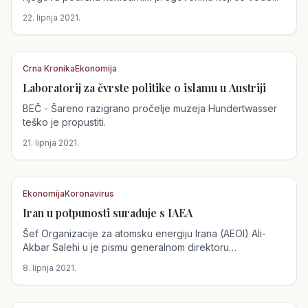
22. lipnja 2021.
Crna Kronika
Ekonomija
Laboratorij za čvrste politike o islamu u Austriji
Austrija
BEČ - Šareno razigrano pročelje muzeja Hundertwasser
teško je propustiti.
21. lipnja 2021.
Ekonomija
Koronavirus
Iran u potpunosti surađuje s IAEA
Austrija
Šef Organizacije za atomsku energiju Irana (AEOI) Ali-
Akbar Salehi u je pismu generalnom direktoru
Međunarodne agencije za atomsku...
8. lipnja 2021.