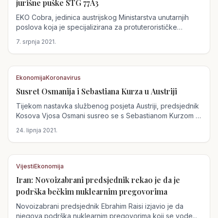
jurišne puške STG 77A3
EKO Cobra, jedinica austrijskog Ministarstva unutarnjih
poslova koja je specijalizirana za protuterorističke
operacije,...
7. srpnja 2021.
Ekonomija
Koronavirus
Susret Osmanija i Sebastiana Kurza u Austriji
Austrija
Tijekom nastavka službenog posjeta Austriji, predsjednik
Kosova Vjosa Osmani susreo se s Sebastianom Kurzom i
zahvalio mu na...
24. lipnja 2021.
Vijesti
Ekonomija
Iran: Novoizabrani predsjednik rekao je da je
Austrija
podrška bečkim nuklearnim pregovorima
Novoizabrani predsjednik Ebrahim Raisi izjavio je da
njegova podrška nuklearnim pregovorima koji se vode...