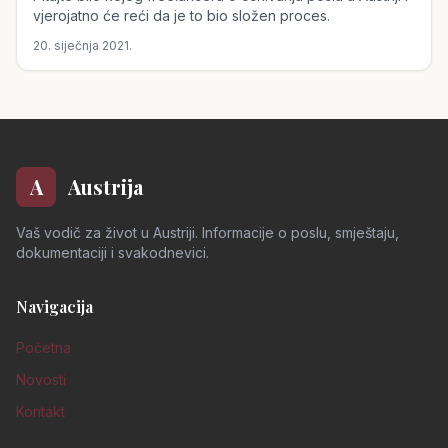
vjerojatno će reći da je to bio složen proces.
20. siječnja 2021.
A
Austrija
Vaš vodič za život u Austriji. Informacije o poslu, smještaju,
dokumentaciji i svakodnevici.
Navigacija
Početna
Novosti
Kontakt