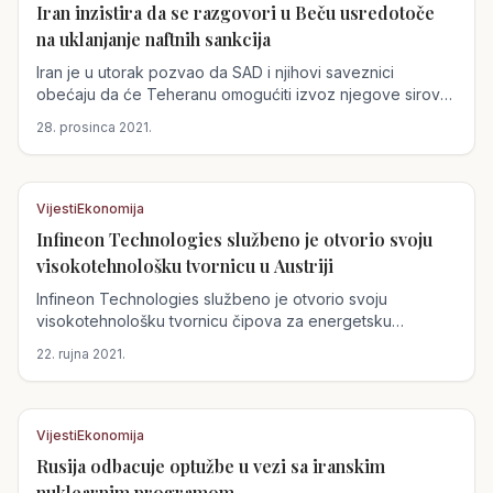
Iran inzistira da se razgovori u Beču usredotoče
Austrija
na uklanjanje naftnih sankcija
Iran je u utorak pozvao da SAD i njihovi saveznici
obećaju da će Teheranu omogućiti izvoz njegove sirove
nafte dok se...
28. prosinca 2021.
Vijesti
Ekonomija
Infineon Technologies službeno je otvorio svoju
Austrija
visokotehnološku tvornicu u Austriji
Infineon Technologies službeno je otvorio svoju
visokotehnološku tvornicu čipova za energetsku
elektroniku na...
22. rujna 2021.
Vijesti
Ekonomija
Rusija odbacuje optužbe u vezi sa iranskim
Austrija
nuklearnim programom