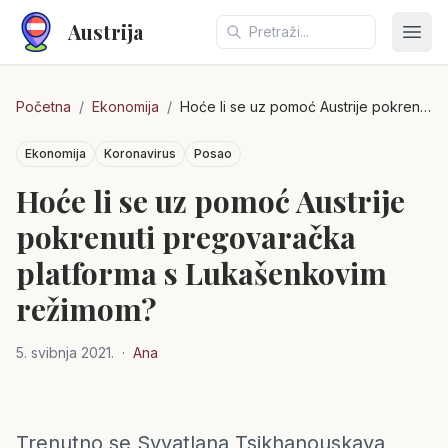
Austrija
Otvo
Početna
/
Ekonomija
/
Hoće li se uz pomoć Austrije pokrenuti pregovaračka platforma s Lukašenkovim režimom?
Ekonomija
Koronavirus
Posao
Hoće li se uz pomoć Austrije
pokrenuti pregovaračka
platforma s Lukašenkovim
režimom?
5. svibnja 2021.
·
Ana
Trenutno se Svyatlana Tsikhanouskaya