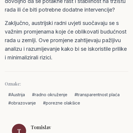
dovoljno da se potakne rast i stabilnost na tržištu
rada ili će biti potrebne dodatne intervencije?
Zaključno, austrijski radni uvjeti suočavaju se s
važnim promjenama koje će oblikovati budućnost
rada u zemlji. Ove promjene zahtijevaju pažljivu
analizu i razumijevanje kako bi se iskoristile prilike
i minimalizirali rizici.
Oznake:
#
Austrija
#
radno okruženje
#
transparentnost plaća
#
obrazovanje
#
porezne olakšice
Tomislav
T