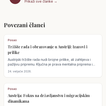
Prikaži sve članke →
Povezani članci
Posao
Tržište rada i obrazovanje u Austriji: Izazovi i
prilike
Austrijski tržište rada nudi brojne prilike, ali zahtijeva i
pažljivu pripremu. Ključna je prava mentalna priprema i
sposobnost samorefleksije pri razgovorima za posao,
24. veljače 2026.
dok se izazovi u obrazovanju mladih rješavaju inovativnim
pristupima.
Posao
Austrija: Fokus na državljanstvu i migracijskim
dinamikama