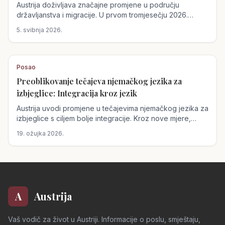
Austrija doživljava značajne promjene u području
državljanstva i migracije. U prvom tromjesečju 2026.
godine, broj dodijeljenih državljanstava porastao je za
5. svibnja 2026.
21,2%, što ukazuje na rastuću politiku integracije.
Posao
Preoblikovanje tečajeva njemačkog jezika za
izbjeglice: Integracija kroz jezik
Austrija uvodi promjene u tečajevima njemačkog jezika za
izbjeglice s ciljem bolje integracije. Kroz nove mjere,
uključujući domaće zadaće i skrb o djeci, nastoji se
19. ožujka 2026.
olakšati sudjelovanje i ubrzati integracija.
A
Austrija
Vaš vodič za život u Austriji. Informacije o poslu, smještaju,