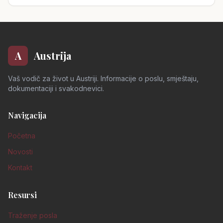
dodatno komplicira stanje, budući da se planira značajno
smanjenje radne snage do 2025.
A
Austrija
Vaš vodič za život u Austriji. Informacije o poslu, smještaju,
dokumentaciji i svakodnevici.
Navigacija
Početna
Novosti
Kontakt
Resursi
Traženje posla