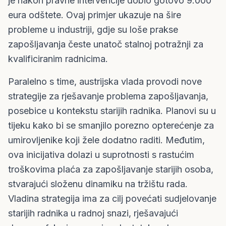
je nakon pravne intervencije dobio gotovo 9.000
eura odštete. Ovaj primjer ukazuje na šire
probleme u industriji, gdje su loše prakse
zapošljavanja česte unatoč stalnoj potražnji za
kvalificiranim radnicima.
Paralelno s time, austrijska vlada provodi nove
strategije za rješavanje problema zapošljavanja,
posebice u kontekstu starijih radnika. Planovi su u
tijeku kako bi se smanjilo porezno opterećenje za
umirovljenike koji žele dodatno raditi. Međutim,
ova inicijativa dolazi u suprotnosti s rastućim
troškovima plaća za zapošljavanje starijih osoba,
stvarajući složenu dinamiku na tržištu rada.
Vladina strategija ima za cilj povećati sudjelovanje
starijih radnika u radnoj snazi, rješavajući