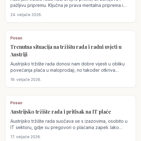
pažljivu pripremu. Ključna je prava mentalna priprema i
sposobnost samorefleksije pri razgovorima za posao,
24. veljače 2026.
dok se izazovi u obrazovanju mladih rješavaju inovativnim
pristupima.
Posao
Trenutna situacija na tržištu rada i radni uvjeti u
Austriji
Austrijsko tržište rada donosi nam dobre vijesti u obliku
povećanja plaća u maloprodaji, no također otkriva
izazove, posebice u hotelijerstvu. Dok se plaće podižu,
19. veljače 2026.
mladi pripravnici u luksuznim hotelima suočavaju se s
ozbiljnim problemima, uključujući navode o zlostavljanju.
Posao
Austrijsko tržište rada i pritisak na IT plaće
Austrijsko tržište rada suočava se s izazovima, osobito u
IT sektoru, gdje su pregovori o plaćama zapeli. Iako
sindikati zahtijevaju povećanje od 4%, poslodavci nude
17. veljače 2026.
1,9%, što prijeti štrajkovima. Situacija u Njemačkoj