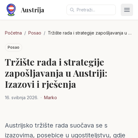
Austrija
Otvo
Početna
/
Posao
/
Tržište rada i strategije zapošljavanja u Austriji: Izazovi i rješenja
Posao
Tržište rada i strategije
zapošljavanja u Austriji:
Izazovi i rješenja
16. svibnja 2026.
·
Marko
Austrijsko tržište rada suočava se s
izazovima, posebice u ugostiteljstvu, gdje