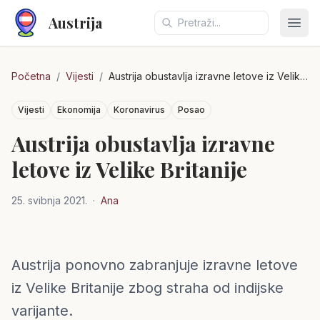
Austrija
Otvo
Početna
/
Vijesti
/
Austrija obustavlja izravne letove iz Velike Britanije
Vijesti
Ekonomija
Koronavirus
Posao
Austrija obustavlja izravne
letove iz Velike Britanije
25. svibnja 2021.
·
Ana
Austrija ponovno zabranjuje izravne letove
Austrija
iz Velike Britanije zbog straha od indijske
varijante.