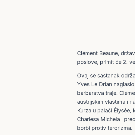
Clément Beaune, državn
poslove, primit će 2. ve
Ovaj se sastanak održav
Yves Le Drian naglasi
barbarstva traje. Cléme
austrijskim vlastima i
Kurza u palači Élysée,
Charlesa Michela i pre
borbi protiv terorizma.