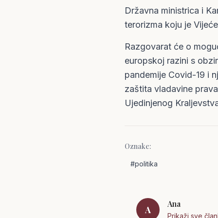
Državna ministrica i Ka
terorizma koju je Vijeć
Razgovarat će o mogućno
europskoj razini s obzi
pandemije Covid-19 i nj
zaštita vladavine prav
Ujedinjenog Kraljevstv
Oznake:
#
politika
Ana
A
Prikaži sve čla