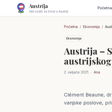
Austrija
Početna
Vaš vodič za život u Austriji
Početna
/
Ekonomija
/
Aust
Ekonomija
Austrija – 
austrijskog 
2. veljače 2021.
·
Ana
Clément Beaune, drž
Austrija
vanjske poslove, pri