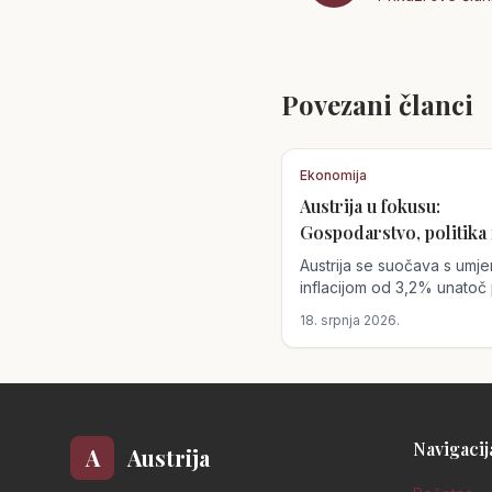
Povezani članci
Ekonomija
Austrija u fokusu:
Gospodarstvo, politika 
putovanja
Austrija se suočava s umj
inflacijom od 3,2% unatoč
cijena goriva, dok rastuće
18. srpnja 2026.
zrakoplovnih karata utječu
inflaciju. Politička scena
obilježena je unutarnjim
previranjima unutar strank
Navigacij
A
Austrija