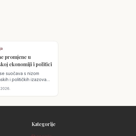
ja
ne promjene u
skoj ekonomiji i politici
a se suočava s nizom
kih i političkih izazova
ose i prilike za promjene.
 2026.
nim potezima velikih tvrtki
čkim reformama, postavlja
nje kako će ove odluke
 na radnu snagu i životni
 u zemlji.
Kategorije