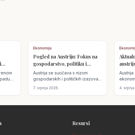
Ekonomija
Ekonomi
Pogled na Austriju: Fokus na
Aktual
i
gospodarstvo, politiku i
austrij
obrazovanje
erenom
Austrija se suočava s nizom
Austrij
 padu
gospodarskih i političkih izazova,
ekonoms
 cijene
no vlada poduzima ciljane mjere
koji don
7. srpnja 2026.
4. srpnja
 na
kako bi ih prevladala. Od
S poslov
insolventnosti tvrtke Signa Prime
i politi
Selection AG do novih zakona o
se pita
e Neos.
zaštiti potrošača i pravima putnika,
utjecati
Austrija se pozicionira kao zemlja
standard
prilika.
a
Resursi