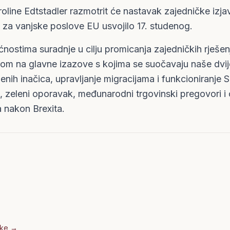
roline Edtstadler razmotrit će nastavak zajedničke izja
e za vanjske poslove EU usvojilo 17. studenog.
stima suradnje u cilju promicanja zajedničkih rješenja
rom na glavne izazove s kojima se suočavaju naše dvij
enih inačica, upravljanje migracijama i funkcioniranj
a, zeleni oporavak, međunarodni trgovinski pregovori i
a nakon Brexita.
nke →