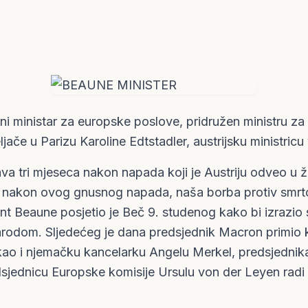
i ministar za europske poslove, pridružen ministru za
ljače u Parizu Karoline Edtstadler, austrijsku ministricu
a tri mjeseca nakon napada koji je Austriju odveo u ž
o nakon ovog gnusnog napada, naša borba protiv smrto
nt Beaune posjetio je Beč 9. studenog kako bi izrazio
 narodom. Sljedećeg je dana predsjednik Macron primio
 kao i njemačku kancelarku Angelu Merkel, predsjednik
dsjednicu Europske komisije Ursulu von der Leyen radi