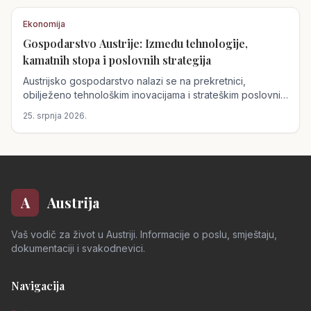
Ekonomija
Gospodarstvo Austrije: Između tehnologije,
kamatnih stopa i poslovnih strategija
Austrijsko gospodarstvo nalazi se na prekretnici,
obilježeno tehnološkim inovacijama i strateškim poslovnim
odlukama. Ključne promjene uključuju potencijalno
25. srpnja 2026.
povećanje kamatnih stopa, tehnološki bum u Gornjoj
Austriji i pravne izazove s kojima se suočava
Raiffeisenbank International.
A
Austrija
Vaš vodič za život u Austriji. Informacije o poslu, smještaju,
dokumentaciji i svakodnevici.
Navigacija