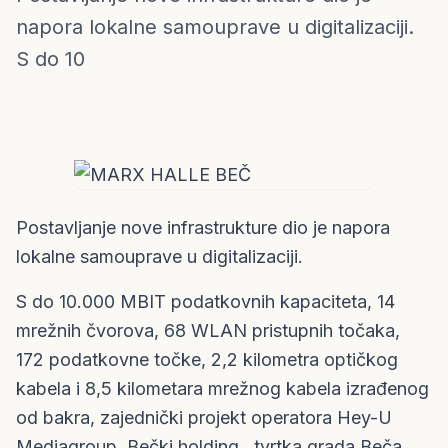
Austrija
napora lokalne samouprave u digitalizaciji.
S do 10
Postavljanje nove infrastrukture dio je napora
lokalne samouprave u digitalizaciji.
S do 10.000 MBIT podatkovnih kapaciteta, 14
mrežnih čvorova, 68 WLAN pristupnih točaka,
172 podatkovne točke, 2,2 kilometra optičkog
kabela i 8,5 kilometara mrežnog kabela izrađenog
od bakra, zajednički projekt operatora Hey-U
Mediagroup, Bečki holding , tvrtka grada Beča,