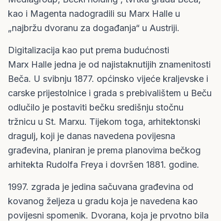
kao i Magenta nadogradili su Marx Halle u
„najbržu dvoranu za događanja“ u Austriji.
Digitalizacija kao put prema budućnosti
Marx Halle jedna je od najistaknutijih znamenitosti
Beča. U svibnju 1877. općinsko vijeće kraljevske i
carske prijestolnice i grada s prebivalištem u Beču
odlučilo je postaviti bečku središnju stočnu
tržnicu u St. Marxu. Tijekom toga, arhitektonski
dragulj, koji je danas navedena povijesna
građevina, planiran je prema planovima bečkog
arhitekta Rudolfa Freya i dovršen 1881. godine.
1997. zgrada je jedina sačuvana građevina od
kovanog željeza u gradu koja je navedena kao
povijesni spomenik. Dvorana, koja je prvotno bila