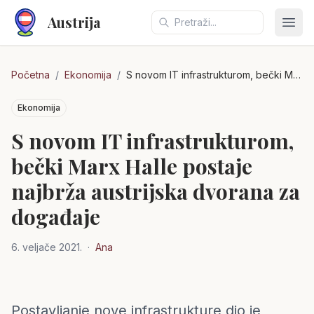
Austrija
Otvo
Početna
/
Ekonomija
/
S novom IT infrastrukturom, bečki Marx Halle postaje najbrža austrijska dvorana za događaje
Ekonomija
S novom IT infrastrukturom,
bečki Marx Halle postaje
najbrža austrijska dvorana za
događaje
6. veljače 2021.
·
Ana
Postavljanje nove infrastrukture dio je