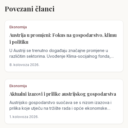
Povezani članci
Ekonomija
Austrija u promjeni: Fokus na gospodarstvo, klimu
i politiku
U Austriji se trenutno događaju značajne promjene u
različitim sektorima. Uvođenje Klima-socijalnog fonda,
gospodarski izazovi te političke promjene oblikuju
8. kolovoza 2026.
budućnost zemlje.
Ekonomija
Aktualni izazovi i prilike austrijskog gospodarstva
Austrijsko gospodarstvo suočava se s nizom izazova i
prilika koje utječu na tržište rada i opće ekonomske
uvjete. Nedostatak kvalificirane radne snage otvara
1. kolovoza 2026.
mogućnosti za radnike iz Hrvatske, dok klimatske
promjene prijete poljoprivredi i energetici.