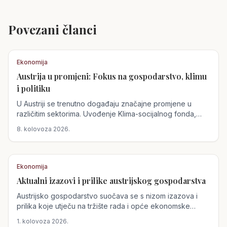
Povezani članci
Ekonomija
Austrija u promjeni: Fokus na gospodarstvo, klimu
i politiku
U Austriji se trenutno događaju značajne promjene u
različitim sektorima. Uvođenje Klima-socijalnog fonda,
gospodarski izazovi te političke promjene oblikuju
8. kolovoza 2026.
budućnost zemlje.
Ekonomija
Aktualni izazovi i prilike austrijskog gospodarstva
Austrijsko gospodarstvo suočava se s nizom izazova i
prilika koje utječu na tržište rada i opće ekonomske
uvjete. Nedostatak kvalificirane radne snage otvara
1. kolovoza 2026.
mogućnosti za radnike iz Hrvatske, dok klimatske