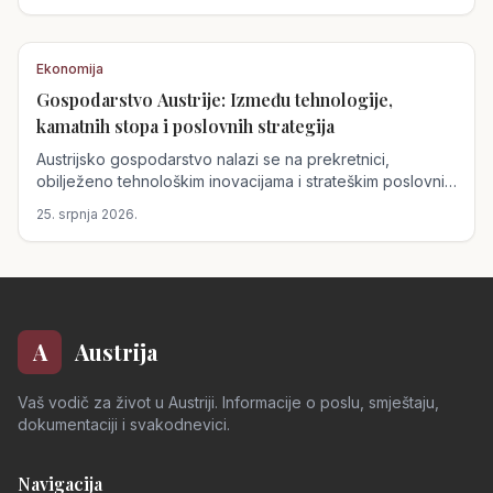
promjene prijete poljoprivredi i energetici.
Ekonomija
Gospodarstvo Austrije: Između tehnologije,
kamatnih stopa i poslovnih strategija
Austrijsko gospodarstvo nalazi se na prekretnici,
obilježeno tehnološkim inovacijama i strateškim poslovnim
odlukama. Ključne promjene uključuju potencijalno
25. srpnja 2026.
povećanje kamatnih stopa, tehnološki bum u Gornjoj
Austriji i pravne izazove s kojima se suočava
Raiffeisenbank International.
A
Austrija
Vaš vodič za život u Austriji. Informacije o poslu, smještaju,
dokumentaciji i svakodnevici.
Navigacija