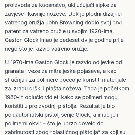
proizvoda za kućanstvo, uključujući šipke za
zavjese i kasnije noževe. Dok je plodni dizajner
vatrenog oružja John Browning dobio svoj prvi
patent za vatreno oružje u svojim 1920-ima,
Gaston Glock imao je pedeset dvije godine prije
nego što je razvio vatreno oružje.
U 1970-ima Gaston Glock je razvio odljevke od
granata i veze za mitraljeske pojaseve, a kao
stručnjak za polimere počeo je koristiti materijale
za izradu drški i plašta noževa. Tada je početkom
1980-ih odlučio vidjeti kako se polimeri mogu
koristiti u proizvodnji pištolja. Rezultat je bio
poluautomatski pištolj serije Glock, a imao je i
polimerni okvir – što je ubrzo dovelo do
zabrinutosti zbog “plastičnog pištolja” za koji su