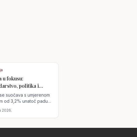
ja
a u fokusu:
rstvo, politika i
nja
a se suočava s umjerenom
jom od 3,2% unatoč padu
goriva, dok rastuće cijene
a 2026.
ovnih karata utječu na
u. Politička scena
na je unutarnjim
njima unutar stranke Neos.