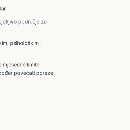
tar.
sjetljivo područje za
kim, psihološkim i
e mjesečne limite
također povećati poreze