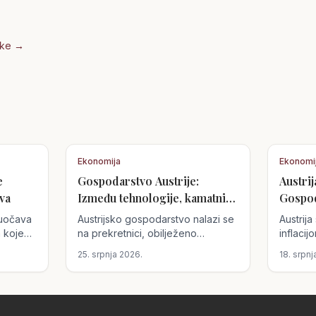
nke →
Ekonomija
Ekonomi
e
Gospodarstvo Austrije:
Austrij
va
Između tehnologije, kamatnih
Gospoda
stopa i poslovnih strategija
putova
suočava
Austrijsko gospodarstvo nalazi se
Austrij
a koje
na prekretnici, obilježeno
inflaci
će
tehnološkim inovacijama i
cijena 
25. srpnja 2026.
18. srpnj
tatak
strateškim poslovnim odlukama.
zrakopl
otvara
Ključne promjene uključuju
inflacij
potencijalno povećanje kamatnih
obilježe
promjene
stopa, tehnološki bum u Gornjoj
previra