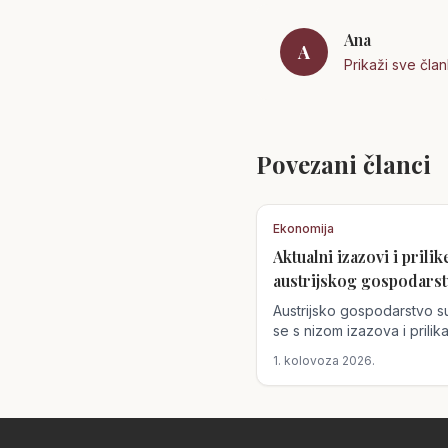
Ana
A
Prikaži sve čla
Povezani članci
Ekonomija
Aktualni izazovi i prilik
austrijskog gospodarst
Austrijsko gospodarstvo 
se s nizom izazova i prilik
utječu na tržište rada i op
1. kolovoza 2026.
ekonomske uvjete. Nedos
kvalificirane radne snage 
mogućnosti za radnike iz
Hrvatske, dok klimatske 