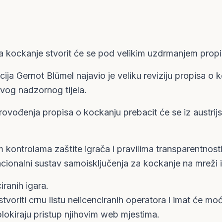
 kockanje stvorit će se pod velikim uzdrmanjem propis
ncija Gernot Blümel najavio je veliku reviziju propisa o k
ovog nadzornog tijela.
provođenja propisa o kockanju prebacit će se iz austrij
 kontrolama zaštite igrača i pravilima transparentnosti
acionalni sustav samoisključenja za kockanje na mreži 
iranih igara.
tvoriti crnu listu nelicenciranih operatora i imat će mo
blokiraju pristup njihovim web mjestima.