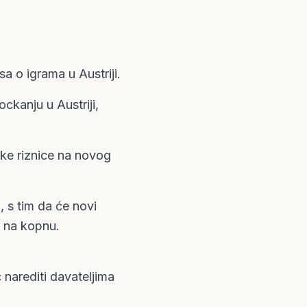
a o igrama u Austriji.
ockanju u Austriji,
ske riznice na novog
, s tim da će novi
i na kopnu.
ć narediti davateljima