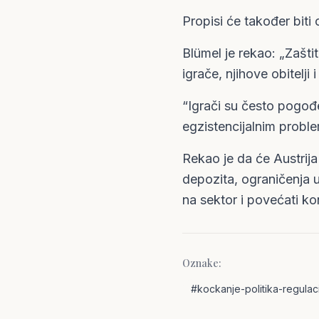
Propisi će također biti o
Blümel je rekao: „Zašti
igrače, njihove obitelji
“Igrači su često pogođe
egzistencijalnim probl
Rekao je da će Austrija
depozita, ograničenja u
na sektor i povećati ko
Oznake:
#
kockanje-politika-regulaci