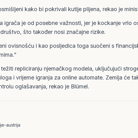
smišljeni kako bi pokrivali kutije plijena, rekao je minis
ta igrača je od posebne važnosti, jer je kockanje vrlo o
 i društvo, što također nosi značajne rizike.
ni ovisnošću i kao posljedica toga suočeni s financijs
emima.”
 težiti repliciranju njemačkog modela, uključujući strog
loga i vrijeme igranja za online automate. Zemlja će 
ntrolu oglašavanja, rekao je Blümel.
je-austrija