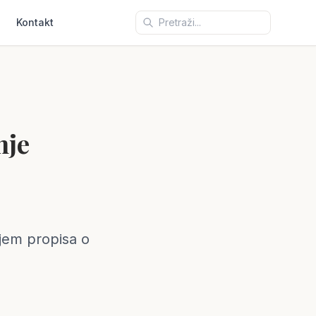
Kontakt
nje
njem propisa o