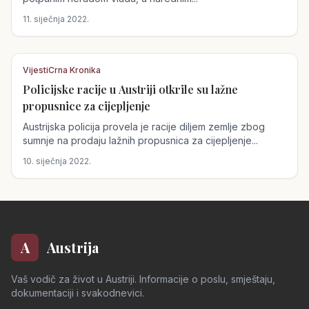
11. siječnja 2022.
Vijesti
Crna Kronika
Policijske racije u Austriji otkrile su lažne
Austrija
propusnice za cijepljenje
Austrijska policija provela je racije diljem zemlje zbog
sumnje na prodaju lažnih propusnica za cijepljenje...
10. siječnja 2022.
A
Austrija
Vaš vodič za život u Austriji. Informacije o poslu, smještaju,
dokumentaciji i svakodnevici.