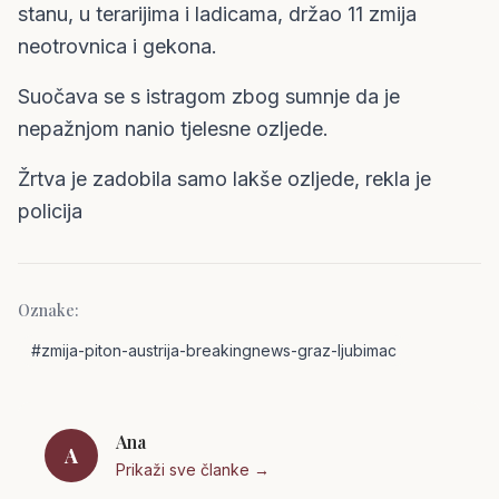
stanu, u terarijima i ladicama, držao 11 zmija
neotrovnica i gekona.
Suočava se s istragom zbog sumnje da je
nepažnjom nanio tjelesne ozljede.
Žrtva je zadobila samo lakše ozljede, rekla je
policija
Oznake:
#
zmija-piton-austrija-breakingnews-graz-ljubimac
Ana
A
Prikaži sve članke →