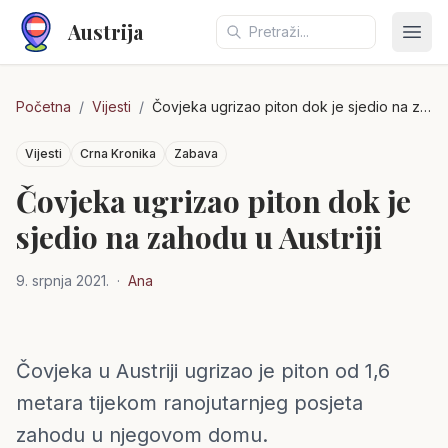
Austrija
Otvo
Početna
/
Vijesti
/
Čovjeka ugrizao piton dok je sjedio na zahodu u Austriji
Vijesti
Crna Kronika
Zabava
Čovjeka ugrizao piton dok je
sjedio na zahodu u Austriji
9. srpnja 2021.
·
Ana
Čovjeka u Austriji ugrizao je piton od 1,6
Austrija
metara tijekom ranojutarnjeg posjeta
zahodu u njegovom domu.