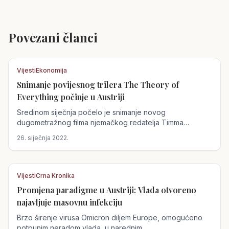
Povezani članci
Vijesti
Ekonomija
Snimanje povijesnog trilera The Theory of
Austrija
Everything počinje u Austriji
Sredinom siječnja počelo je snimanje novog
dugometražnog filma njemačkog redatelja Timma
Krögera (The Council of Birds), a...
26. siječnja 2022.
Vijesti
Crna Kronika
Promjena paradigme u Austriji: Vlada otvoreno
Austrija
najavljuje masovnu infekciju
Brzo širenje virusa Omicron diljem Europe, omogućeno
potpunim neradom vlada, u narednim...